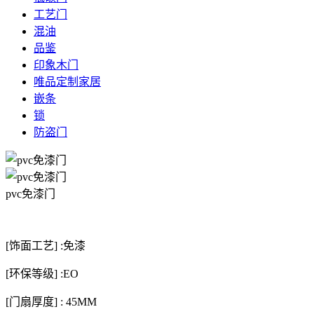
工艺门
混油
品鉴
印象木门
唯品定制家居
嵌条
锁
防盗门
pvc免漆门
[饰面工艺] :免漆
[环保等级] :EO
[门扇厚度] : 45MM