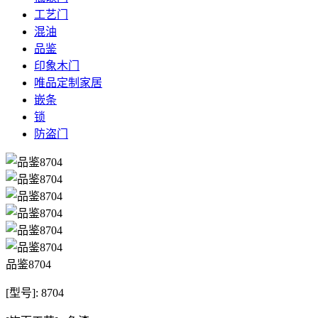
工艺门
混油
品鉴
印象木门
唯品定制家居
嵌条
锁
防盗门
品鉴8704
[型号]: 8704