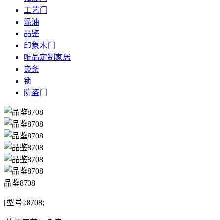
工艺门
混油
品鉴
印象木门
唯品定制家居
嵌条
锁
防盗门
品鉴8708
[型号]:8708;