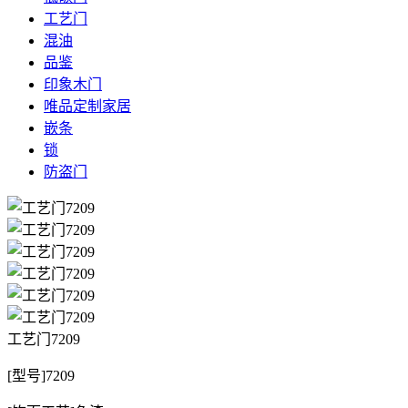
工艺门
混油
品鉴
印象木门
唯品定制家居
嵌条
锁
防盗门
工艺门7209
[型号]7209