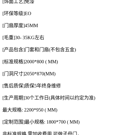
[饰面工艺]免漆
[环保等级]EO
[门扇厚度]45MM
[毛重]30- 35KG左右
[产品包含]门套和门扇(不包含五金)
[标准规格]2000*800 ( MM)
[门洞尺寸]2050*870(MM)
[售后质保]质保5年终身维修
[生产周期]30个工作日(具体时间以约定为准)
最大规格: 2200*950 ( MM)
[定制范围]最小规格: 1800*700 ( MM)
非标准规格,需加收费用,可做子母门，