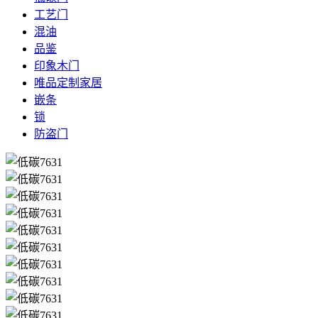
工艺门
混油
品鉴
印象木门
唯品定制家居
嵌条
锁
防盗门