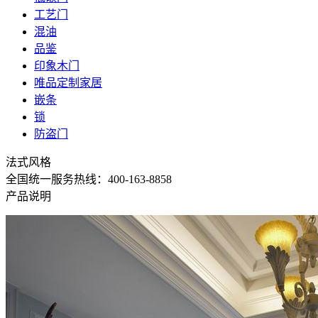
工艺门
混油
品鉴
印象木门
唯品定制家居
嵌条
锁
防盗门
法式风格
全国统一服务热线：400-163-8858
产品说明